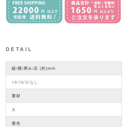
DETAIL
縦/横/厚み/足 (約)mm
16/16/3/なし
素材
木
着色