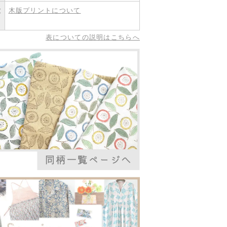
意
木版プリントについて
。
表についての説明はこちらへ