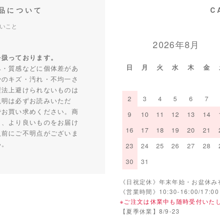
品について
C
いこと
2026年8月
を扱っております。
日
月
火
水
木
金
み・質感などに個体差があ
少のキズ・汚れ・不均一さ
製法上避けられないものは
2
3
4
5
6
7
説明は必ずお読みいただ
でお買い求めください。商
9
10
11
12
13
14
り、より良いものをお届け
16
17
18
19
20
21
入前にご不明点がございま
い。
23
24
25
26
27
28
30
31
《日祝定休》年末年始・お盆休み
《営業時間》10:30-16:00/17:00
※ご注文は休業中も随時受付いた
【夏季休業】8/9-23