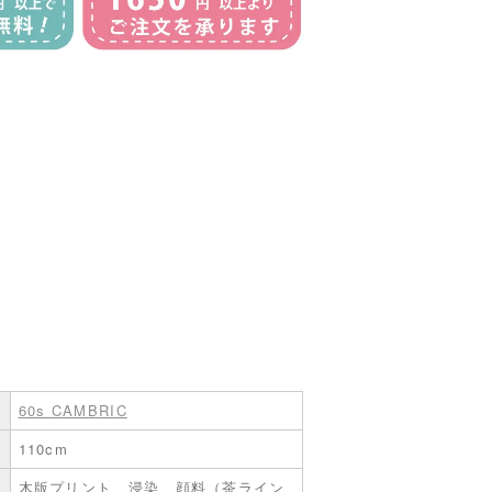
60s CAMBRIC
110cm
木版プリント、浸染、顔料（茶ライン