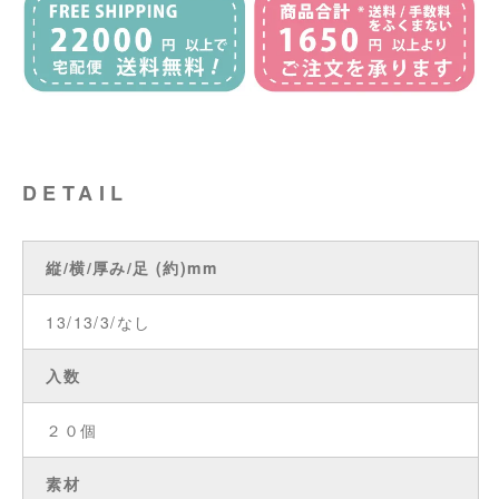
DETAIL
縦/横/厚み/足 (約)mm
13/13/3/なし
入数
２０個
素材