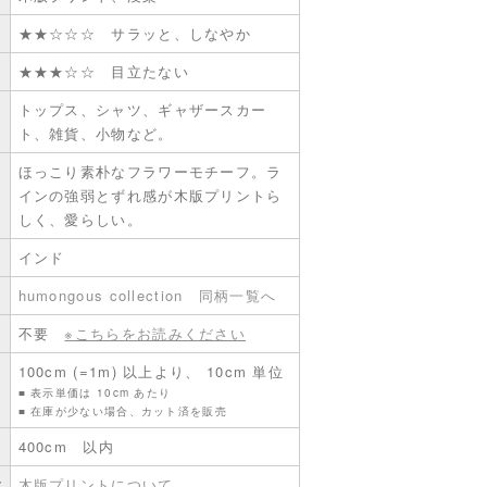
★★☆☆☆ サラッと、しなやか
★★★☆☆ 目立たない
トップス、シャツ、ギャザースカー
ト、雑貨、小物など。
ほっこり素朴なフラワーモチーフ。ラ
インの強弱とずれ感が木版プリントら
しく、愛らしい。
インド
humongous collection
同柄一覧へ
不要
※こちらをお読みください
100cm (=1m) 以上より、 10cm 単位
■ 表示単価は 10cm あたり
■ 在庫が少ない場合、カット済を販売
400cm 以内
意
木版プリントについて