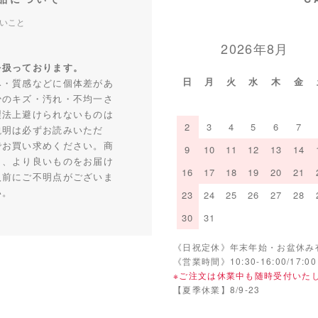
いこと
2026年8月
を扱っております。
日
月
火
水
木
金
み・質感などに個体差があ
少のキズ・汚れ・不均一さ
製法上避けられないものは
2
3
4
5
6
7
説明は必ずお読みいただ
でお買い求めください。商
9
10
11
12
13
14
り、より良いものをお届け
16
17
18
19
20
21
入前にご不明点がございま
い。
23
24
25
26
27
28
30
31
《日祝定休》年末年始・お盆休み
《営業時間》10:30-16:00/17:00
※ご注文は休業中も随時受付いた
【夏季休業】8/9-23