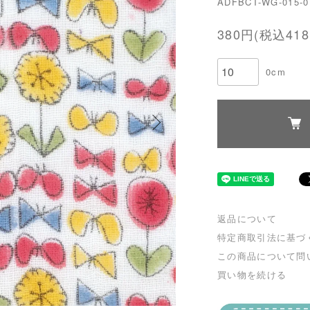
ADFBCT-WG-015-0
380円(税込418
0cm
返品について
特定商取引法に基づ
この商品について問
買い物を続ける