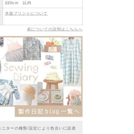
220cm 以内
意
木版プリントについて
。
表についての説明はこちらへ
モニターの種類/設定により色合いに誤差