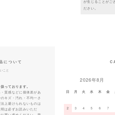
が生じることがご
ださい。
品について
C
いこと
2026年8月
を扱っております。
日
月
火
水
木
金
み・質感などに個体差があ
少のキズ・汚れ・不均一さ
製法上避けられないものは
2
3
4
5
6
7
説明は必ずお読みいただ
でお買い求めください。商