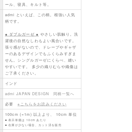
ール、寝具、キルト等。
admi といえば、この柄。根強い人気
柄です。
● ダブルガーゼ ●
やさしい肌触り。洗
濯後の自然なしわもよい風合いです。
張り感がないので、ドレープやギャザ
ーのあるデザインでもふくらみすぎま
せん。シングルガーゼにくらべ、縫い
やすいです。 多少の織りむらや織傷は
ご了承ください。
インド
admi JAPAN DESIGN
同柄一覧へ
必要
※こちらをお読みください
100cm (=1m) 以上より、 10cm 単位
■ 表示単価は 10cm あたり
■ 在庫が少ない場合、カット済を販売