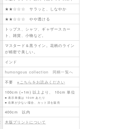
★★☆☆☆ サラッと、しなやか
★★☆☆☆ やや透ける
トップス、シャツ、ギャザースカー
ト、雑貨、小物など。
マスタード＆黒ライン。花柄のライン
が精密で美しい。
インド
humongous collection
同柄一覧へ
不要
※こちらをお読みください
100cm (=1m) 以上より、 10cm 単位
■ 表示単価は 10cm あたり
■ 在庫が少ない場合、カット済を販売
400cm 以内
意
木版プリントについて