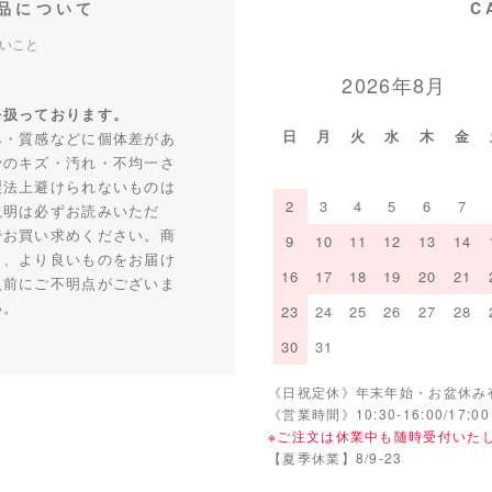
品について
C
いこと
2026年8月
を扱っております。
日
月
火
水
木
金
み・質感などに個体差があ
少のキズ・汚れ・不均一さ
製法上避けられないものは
2
3
4
5
6
7
説明は必ずお読みいただ
でお買い求めください。商
9
10
11
12
13
14
り、より良いものをお届け
16
17
18
19
20
21
入前にご不明点がございま
い。
23
24
25
26
27
28
30
31
《日祝定休》年末年始・お盆休み
《営業時間》10:30-16:00/17:00
※ご注文は休業中も随時受付いた
【夏季休業】8/9-23