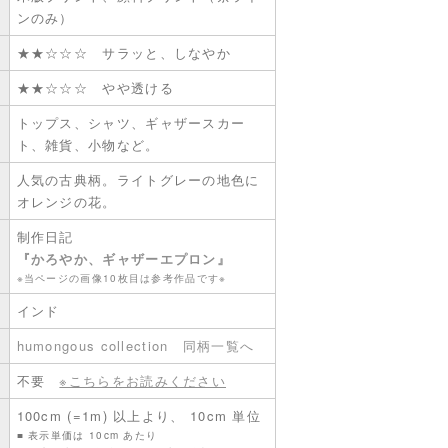
ンのみ）
★★☆☆☆ サラッと、しなやか
★★☆☆☆ やや透ける
トップス、シャツ、ギャザースカー
ト、雑貨、小物など。
人気の古典柄。ライトグレーの地色に
オレンジの花。
制作日記
『かろやか、ギャザーエプロン』
※当ページの画像10枚目は参考作品です※
インド
humongous collection
同柄一覧へ
不要
※こちらをお読みください
100cm (=1m) 以上より、 10cm 単位
■ 表示単価は 10cm あたり