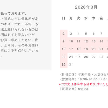
2026年8月
を扱っております。
日
月
火
水
木
金
み・質感などに個体差があ
少のキズ・汚れ・不均一さ
製法上避けられないものは
2
3
4
5
6
7
説明は必ずお読みいただ
でお買い求めください。商
9
10
11
12
13
14
り、より良いものをお届け
16
17
18
19
20
21
入前にご不明点がございま
い。
23
24
25
26
27
28
30
31
《日祝定休》年末年始・お盆休み
《営業時間》10:30-16:00/17:00
※ご注文は休業中も随時受付いた
【夏季休業】8/9-23