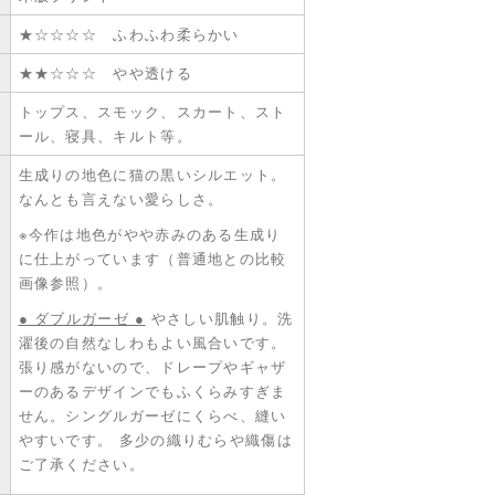
★☆☆☆☆ ふわふわ柔らかい
★★☆☆☆ やや透ける
トップス、スモック、スカート、スト
ール、寝具、キルト等。
生成りの地色に猫の黒いシルエット。
なんとも言えない愛らしさ。
※今作は地色がやや赤みのある生成り
に仕上がっています（普通地との比較
画像参照）。
● ダブルガーゼ ●
やさしい肌触り。洗
濯後の自然なしわもよい風合いです。
張り感がないので、ドレープやギャザ
ーのあるデザインでもふくらみすぎま
せん。シングルガーゼにくらべ、縫い
やすいです。 多少の織りむらや織傷は
ご了承ください。