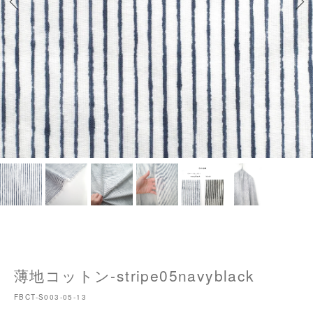
薄地コットン-stripe05navyblack
FBCT-S003-05-13