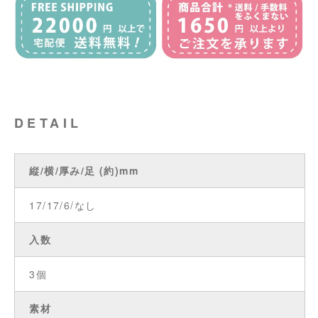
DETAIL
縦/横/厚み/足 (約)mm
17/17/6/なし
入数
3個
素材