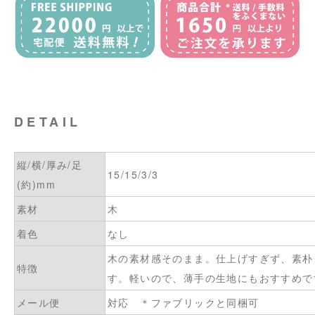
DETAIL
縦/横/厚み/足
15/15/3/3
(約)mm
素材
木
着色
なし
木の素材感そのまま。仕上げすぎず、素朴
特徴
す。軽いので、薄手の生地にもおすすめで
メール便
対応 ＊ファブリックと同梱可