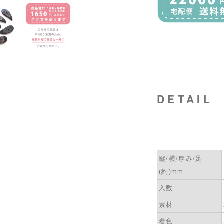
DETAIL
縦/横/厚み/足
(約)mm
入数
素材
着色