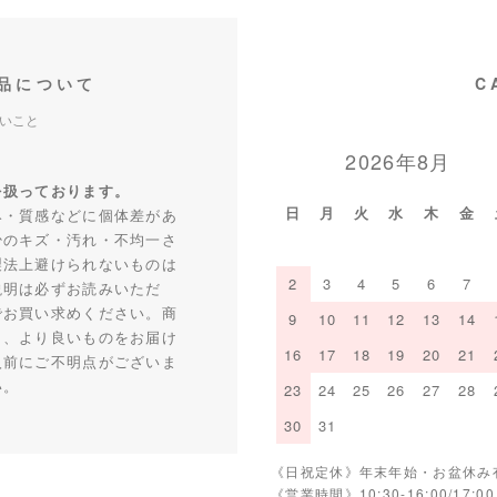
品について
C
いこと
2026年8月
を扱っております。
日
月
火
水
木
金
み・質感などに個体差があ
少のキズ・汚れ・不均一さ
製法上避けられないものは
2
3
4
5
6
7
説明は必ずお読みいただ
でお買い求めください。商
9
10
11
12
13
14
り、より良いものをお届け
16
17
18
19
20
21
入前にご不明点がございま
い。
23
24
25
26
27
28
30
31
《日祝定休》年末年始・お盆休み
《営業時間》10:30-16:00/17:00