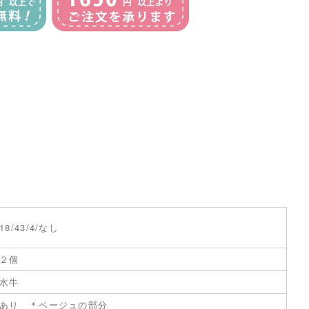
18/43/4/なし
２個
水牛
あり ＊ベージュの部分