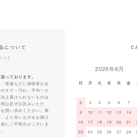
品について
C
いこと
2026年8月
を扱っております。
日
月
火
水
木
金
み・質感などに個体差があ
少のキズ・汚れ・不均一さ
製法上避けられないものは
2
3
4
5
6
7
説明は必ずお読みいただ
でお買い求めください。商
9
10
11
12
13
14
り、より良いものをお届け
16
17
18
19
20
21
入前にご不明点がございま
い。
23
24
25
26
27
28