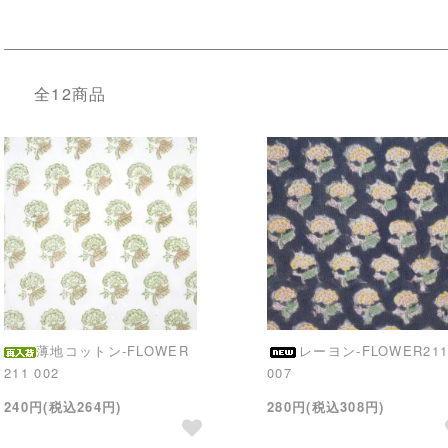
全12商品
薄地コットン-FLOWER
レーヨン-FLOWER21
211 002
007
240円(税込264円)
280円(税込308円)