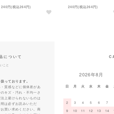
240円(税込264円)
240円(税込264円)
品について
C
いこと
2026年8月
を扱っております。
日
月
火
水
木
金
み・質感などに個体差があ
少のキズ・汚れ・不均一さ
製法上避けられないものは
2
3
4
5
6
7
説明は必ずお読みいただ
でお買い求めください。商
9
10
11
12
13
14