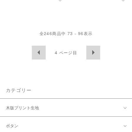
全
246
商品中
73 - 96
表示
4
ページ目
カテゴリー
木版プリント生地
ボタン