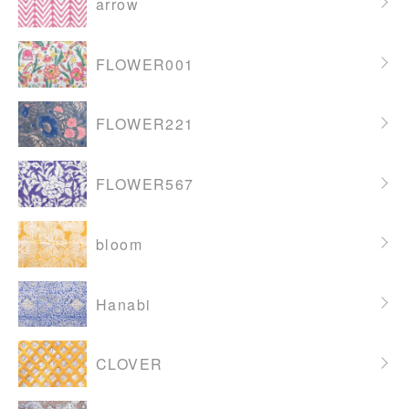
arrow
FLOWER001
FLOWER221
FLOWER567
bloom
Hanabi
CLOVER