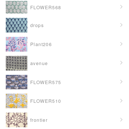
FLOWER568
drops
Plant206
avenue
FLOWER575
FLOWER510
frontier